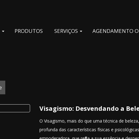
S
PRODUTOS
SERVIÇOS
AGENDAMENTO O
e
Visagismo: Desvendando a Bele
O Visagismo, mais do que uma técnica de beleza
profunda das características físicas e psicológic
empoderadora, que reflita a sua essência e despert